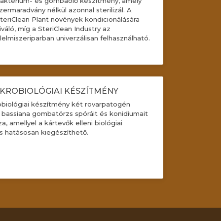
aktérium- és gombaölő készítmény, amely
zermaradvány nélkül azonnal sterilizál. A
teriClean Plant növények kondicionálására
iváló, míg a SteriClean Industry az
lelmiszeriparban univerzálisan felhasználható.
KROBIOLÓGIAI KÉSZÍTMÉNY
obiológiai készítmény két rovarpatogén
 bassiana gombatörzs spóráit és konidiumait
a, amellyel a kártevők elleni biológiai
 hatásosan kiegészíthető.