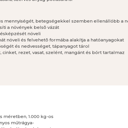
t és mennyiségét, betegségekkel szemben ellenállóbb a 
õsíti a növények belsõ vázát
mésképzését növeli
át növeli és felvehetõ formába alakítja a hatóanyagokat
inõségét és nedvességet, tápanyagot tárol
nket, rezet, vasat, szelént, mangánt és bórt tartalmaz
 méretben, 1.000 kg-os
nyos műtrágya-