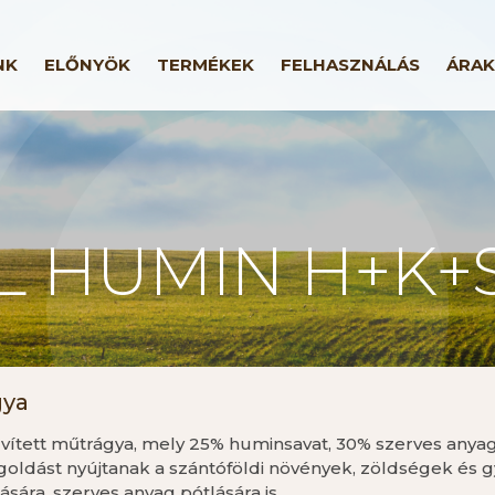
NK
ELŐNYÖK
TERMÉKEK
FELHASZNÁLÁS
ÁRAK
L HUMIN H+K+
gya
ített műtrágya, mely 25% huminsavat, 30% szerves anyago
oldást nyújtanak a szántóföldi növények, zöldségek és 
tására, szerves anyag pótlására is.