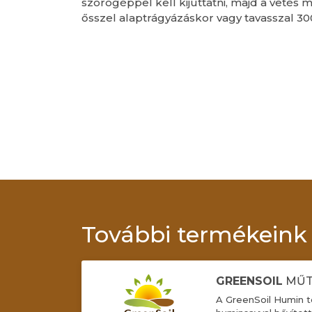
szórógéppel kell kijuttatni, majd a veté
ősszel alaptrágyázáskor vagy tavasszal 3
További termékeink
GREENSOIL
MŰT
A GreenSoil Humin t