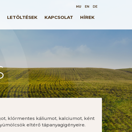
HU
EN
DE
LETÖLTÉSEK
KAPCSOLAT
HÍREK
S
t, klórmentes káliumot, kalciumot, ként
gyümölcsök eltérő tápanyagigényeire.