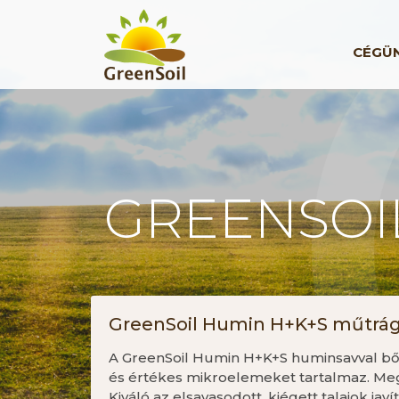
CÉGÜ
GREENSOI
GreenSoil Humin H+K+S műtrá
A GreenSoil Humin H+K+S huminsavval bőv
és értékes mikroelemeket tartalmaz. Meg
Kiváló az elsavasodott, kiégett talajok javí