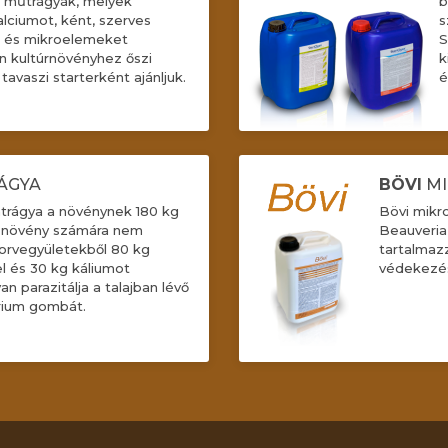
t műtrágyák, melyek
b
alciumot, ként, szerves
s
t és mikroelemeket
S
n kultúrnövényhez őszi
k
tavaszi starterként ajánljuk.
é
ÁGYA
BÖVI
MI
rágya a növénynek 180 kg
Bövi mikr
a növény számára nem
Beauveria
orvegyületekből 80 kg
tartalmazz
el és 30 kg káliumot
védekezés
n parazitálja a talajban lévő
arium gombát.