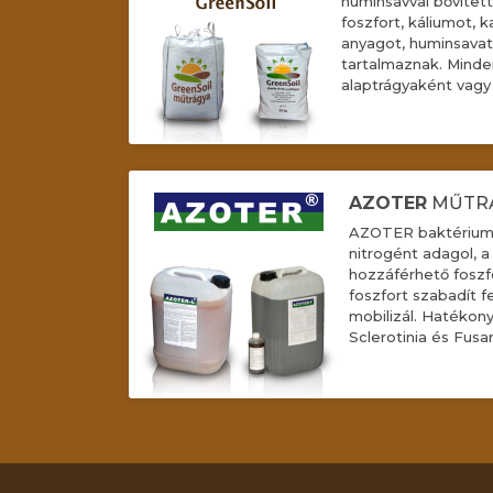
huminsavval bővítet
foszfort, káliumot, k
anyagot, huminsava
tartalmaznak. Minde
alaptrágyaként vagy 
AZOTER
MŰTR
AZOTER baktériumt
nitrogént adagol, 
hozzáférhető foszf
foszfort szabadít f
mobilizál. Hatékonya
Sclerotinia és Fus