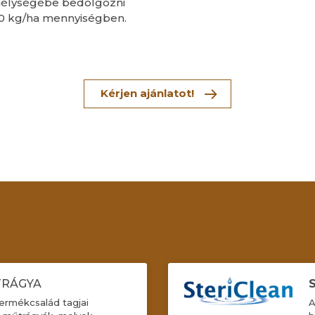
s mélységébe bedolgozni
00 kg/ha mennyiségben.
Kérjen ajánlatot!
RÁGYA
ermékcsalád tagjai
A