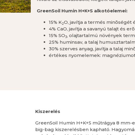
GreenSoil Humin H+K+S alkotóelemei:
15% K
O, javítja a termés minõségé
2
4% CaO, javítja a savanyú talajt és er
15% SO
, olajtartalmú növények ter
3
25% huminsav, a talaj humusztartalm
30% szerves anyag, javítja a talaj m
értékes nyomelemek: magnéziumot, ci
Kiszerelés
GreenSoil Humin H+K+S műtrágya 8 mm-es
big-bag kiszerelésben kapható. Hagyomá